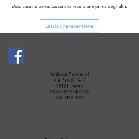
Dicci cosa ne pensi. Lascia una recensione prima degli altri.
Lascia una recensione
Ambrosi Partner srl
Via Paludi 14/C
38121 Trento
P.IVA: 02152400228
SDI: USAL8PV