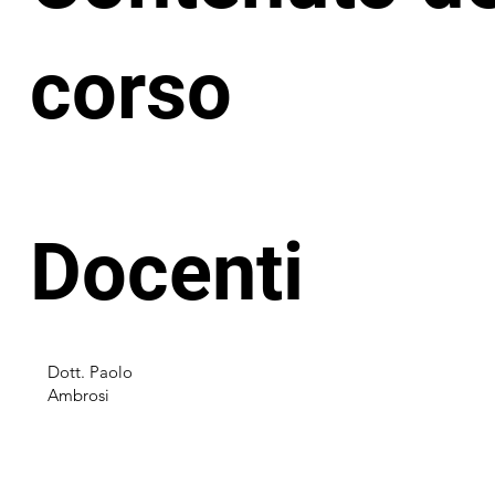
perché tutti i clienti preferirebbero finestre più 
ragione i produttori di profili si sono lungamente c
corso
riduzione degli spessori per aumentare del 10% la
tutto è inutile se non utilizziamo un vetro extra chi
Ecco, quindi, la ragione per cui quando si acquista
cosa che si dovrebbe guardare non è il tipo di telaio
Con questo corso insegneremo a riconoscere tutte l
vetro ed a sfruttarle nella vendita. Partecipando 
Docenti
la luce” invece che “Vendere la finestra” e questo a
estremamente convincente perché tutti vogliono u
Conoscere la vetrata ed utilizzare le argomentazio
derivano, significa dunque esaudire i desideri dei c
Dott. Paolo
contestazioni e chiudere più facilmente le vendite.
Ambrosi
Si tratta quindi di un corso indispensabile per ogn
con la competenza acquista e con gli strumenti che
chiudere più contratti ed avere un profitto maggi