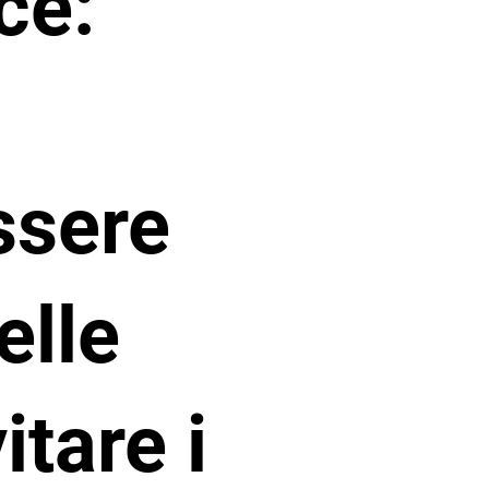
ce:
ssere
elle
itare i