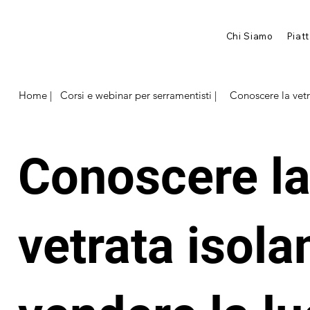
Chi Siamo
Piat
Home |
Corsi e webinar per serramentisti |
Conoscere la vetr
Conoscere l
vetrata isola