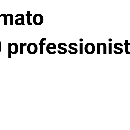
rmato
 professionist