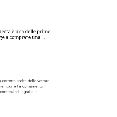
uesta è una delle prime 
ge a comprare una 
nditori dimentica però 
quindi si concentra 
le che compone il 
trata isolante, è il 
o di influenzare in modo 
 corretta scelta delle vetrate
i acustiche e la 
me ridurre l’inquinamento
, che nei confronti 
contenziosi legati alla
e talvolta è anche 
alla rottura 