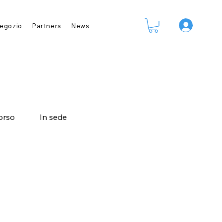
Accedi
egozio
Partners
News
orso
In sede