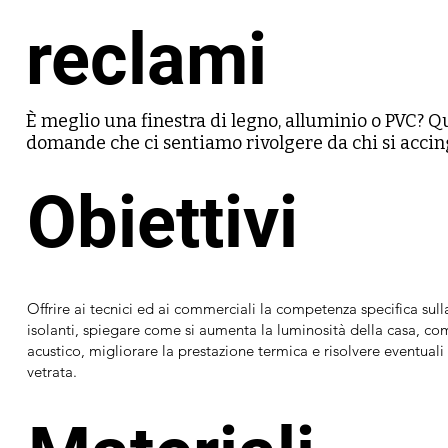
reclami
È meglio una finestra di legno, alluminio o PVC? Q
domande che ci sentiamo rivolgere da chi si accin
finestra. La maggior parte dei compratori e dei ve
che il 90% del serramento è costituito dal vetro e 
Obiettivi
principalmente sugli aspetti estetici e sul materia
telaio!

Andrebbe invece chiarito che il vetro o, meglio, la ve
cuore ed il motore della finestra. È infatti in grad
Offrire ai tecnici ed ai commerciali la competenza specifica sulla
determinante le prestazioni termiche, le prestazion
isolanti, spiegare come si aumenta la luminosità della casa, co
sicurezza, sia nei confronti delle effrazioni esterne
acustico, migliorare la prestazione termica e risolvere eventuali 
degli utenti. Ma l’importanza della vetrata è tale ch
vetrata.
oggetto di contestazioni che vanno dalla condensa, 
spontanea, alla deformazione visiva.
